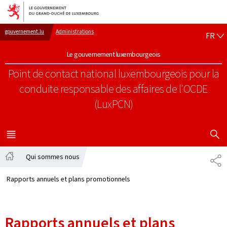
Aller au menu principal
Aller au contenu
FR
gouvernement.lu
Administrations
FR
Le gouvernement luxembourgeois
Point de contact national luxembourgeois pour la
conduite responsable des affaires de l'OCDE
(LuxPCN)
AFFICHER
MENU
PRINCIPAL
Qui sommes nous
PA
Accueil
Rapports annuels et plans promotionnels
Rapports annuels et plans