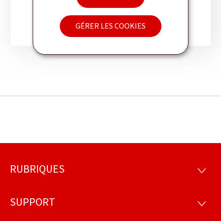
PLANS PROMOTIONNELS
GÉRER LES COOKIES
RUBRIQUES
Pied
RUBRI
de
SUPPORT
SUPP
page