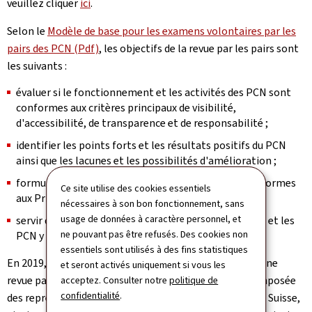
veuillez cliquer
ici
.
Selon le
Modèle de base pour les examens volontaires par les
pairs des PCN (Pdf)
, les objectifs de la revue par les pairs sont
les suivants :
évaluer si le fonctionnement et les activités des PCN sont
conformes aux critères principaux de visibilité,
d'accessibilité, de transparence et de responsabilité ;
identifier les points forts et les résultats positifs du PCN
ainsi que les lacunes et les possibilités d'amélioration ;
formuler des recommandations d'amélioration conformes
Ce site utilise des cookies essentiels
aux Principes directeurs ; et
nécessaires à son bon fonctionnement, sans
usage de données à caractère personnel, et
servir d'outil d'apprentissage pour les PCN examinés et les
ne pouvant pas être refusés. Des cookies non
PCN y participant.
essentiels sont utilisés à des fins statistiques
En 2019, le LuxPCN s'est donc engagé à faire l’objet d’une
et seront activés uniquement si vous les
revue par les pairs. En septembre 2022, une équipe composée
acceptez. Consulter notre
politique de
confidentialité
.
des représentants des PCN d'Islande, de Lettonie et de Suisse,