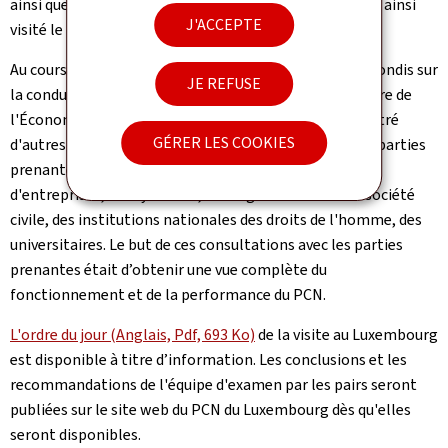
ainsi que des représentants du Secrétariat de l'OCDE, a ainsi
J'ACCEPTE
visité le Luxembourg pour effectuer cette revue.
Au cours de la visite, l'équipe a eu des échanges approfondis sur
JE REFUSE
la conduite responsable des entreprises avec le ministre de
l'Économie, Franz Fayot. L'équipe a également rencontré
GÉRER LES COOKIES
d'autres responsables gouvernementaux ainsi que les parties
prenantes pertinentes, telles que des représentants
d'entreprises, des syndicats, des organisations de la société
civile, des institutions nationales des droits de l'homme, des
universitaires. Le but de ces consultations avec les parties
prenantes était d’obtenir une vue complète du
fonctionnement et de la performance du PCN.
L'ordre du jour (Anglais, Pdf, 693 Ko)
de la visite au Luxembourg
est disponible à titre d’information. Les conclusions et les
recommandations de l'équipe d'examen par les pairs seront
publiées sur le site web du PCN du Luxembourg dès qu'elles
seront disponibles.