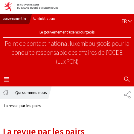
Aller au menu principal
Aller au contenu
FR
gouvernement.lu
Administrations
FR
Le gouvernement luxembourgeois
Point de contact national luxembourgeois pour la
conduite responsable des affaires de l'OCDE
(LuxPCN)
AFFICHER
MENU
PRINCIPAL
Qui sommes nous
PA
Accueil
La revue par les pairs
La revue par les pairs